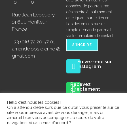
et le traitement de mes
données. Je pourrais me
désinscrire à tout moment
Rue Jean Lepeudry
en cliquant sur le lien en
14 600 Honfleur,
bas des emails ou sur
France
simple demande par mail
via le formulaire de contact
+33 (0)6 72 20 57 01
amande.obsidienne @
gmail.com
Suivez-moi sur
Instagram
Recevez
directement
l'annonce des
prochaines
Hello c’est nous les cookies !
expositions sur la
On a attendu d’être sûrs que ce qu’on vous présente sur ce
chaîne Whatsapp :
site vous intéresse avant de vous déranger, mais on
aimerait bien vous accompagner au cours de votre
navigation. Vous seriez d’accord ?