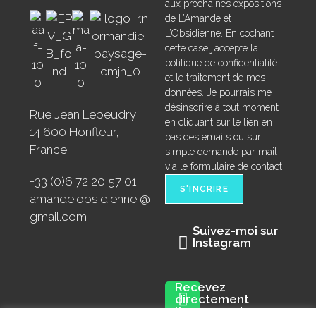
aux prochaines expositions
de L’Amande et
L’Obsidienne. En cochant
cette case j’accepte la
politique de confidentialité
et le traitement de mes
données. Je pourrais me
désinscrire à tout moment
Rue Jean Lepeudry
en cliquant sur le lien en
14 600 Honfleur,
bas des emails ou sur
France
simple demande par mail
via le formulaire de contact
+33 (0)6 72 20 57 01
amande.obsidienne @
gmail.com
Suivez-moi sur
Instagram
Recevez
directement
l'annonce des