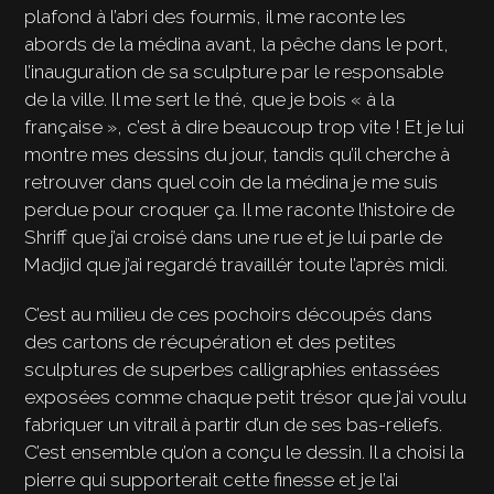
plafond à l’abri des fourmis, il me raconte les
abords de la médina avant, la pêche dans le port,
l’inauguration de sa sculpture par le responsable
de la ville. Il me sert le thé, que je bois « à la
française », c’est à dire beaucoup trop vite ! Et je lui
montre mes dessins du jour, tandis qu’il cherche à
retrouver dans quel coin de la médina je me suis
perdue pour croquer ça. Il me raconte l’histoire de
Shriff que j’ai croisé dans une rue et je lui parle de
Madjid que j’ai regardé travaillér toute l’après midi.
C’est au milieu de ces pochoirs découpés dans
des cartons de récupération et des petites
sculptures de superbes calligraphies entassées
exposées comme chaque petit trésor que j’ai voulu
fabriquer un vitrail à partir d’un de ses bas-reliefs.
C’est ensemble qu’on a conçu le dessin. Il a choisi la
pierre qui supporterait cette finesse et je l’ai