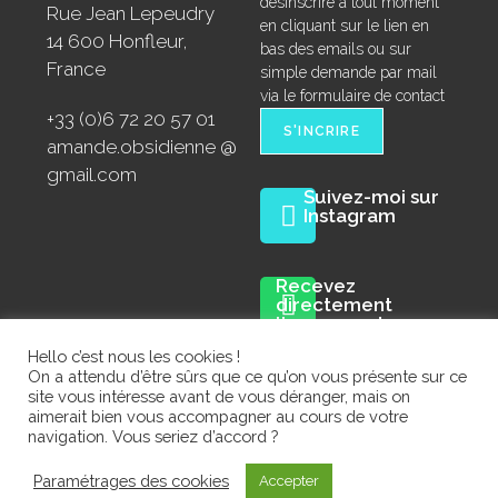
désinscrire à tout moment
Rue Jean Lepeudry
en cliquant sur le lien en
14 600 Honfleur,
bas des emails ou sur
France
simple demande par mail
via le formulaire de contact
+33 (0)6 72 20 57 01
amande.obsidienne @
gmail.com
Suivez-moi sur
Instagram
Recevez
directement
l'annonce des
prochaines
Hello c’est nous les cookies !
expositions sur la
On a attendu d’être sûrs que ce qu’on vous présente sur ce
chaîne Whatsapp :
site vous intéresse avant de vous déranger, mais on
aimerait bien vous accompagner au cours de votre
navigation. Vous seriez d’accord ?
Mentions légales
Politique de confidentialité
Paramétrages des cookies
Accepter