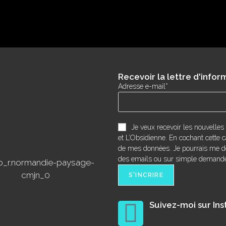
Recevoir la lettre d'inform
Adresse e-mail*
Je veux recevoir les nouvelles
et L’Obsidienne. En cochant cette ca
de mes données. Je pourrais me dé
des emails ou sur simple demande 
Suivez-moi sur In