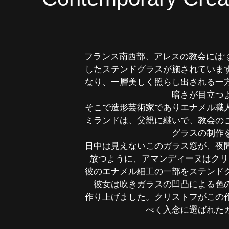
フランス南西部、アレスの教会には1
したステンドグラスが施されていま
なり、一層美しく照らし出される一
暗さが目立つ
そこで造形芸術家でありエナメル職
ミランドは、父親に継いで、教会の
グラスの制作
日中は見えないこのガラス窓が、夜
放つように、アマンディーヌはクリ
彼のエナメル細工の一部をステンド
彼女は吹きガラスの凹凸による色
作り上げました。クリストフがこの
べく入念に選ばれた