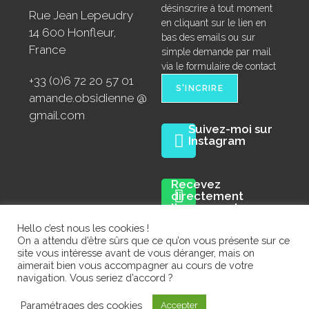
désinscrire à tout moment
Rue Jean Lepeudry
en cliquant sur le lien en
14 600 Honfleur,
bas des emails ou sur
France
simple demande par mail
via le formulaire de contact
+33 (0)6 72 20 57 01
amande.obsidienne @
gmail.com
Suivez-moi sur
Instagram
Recevez
directement
l'annonce des
prochaines
Hello c’est nous les cookies !
expositions sur la
On a attendu d’être sûrs que ce qu’on vous présente sur ce
chaîne Whatsapp :
site vous intéresse avant de vous déranger, mais on
aimerait bien vous accompagner au cours de votre
navigation. Vous seriez d’accord ?
Mentions légales
Politique de confidentialité
Paramétrages des cookies
Accepter